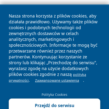
Nasza strona korzysta z plików cookies, aby
działała prawidłowo. Używamy także plików
cookies i podobnych technologii od
zewnętrznych dostawców w celach
Copyright © 2026 elblagonline.pl Wszystkie prawa
analitycznych, marketingowych i
zastrzeżone.
społecznościowych. Informacje te mogą być
przetwarzane również przez naszych
partnerów. Kontynuując korzystanie ze
Polityka
Polityka
News
Autorzy
strony lub klikając „Przechodzę do serwisu",
Prywatności
Cookies
wyrażasz zgodę na użycie dodatkowych
plików cookies zgodnie z naszą
polityką
.
.
prywatności
Zaawansowane ustawienia
Polityka Cookies
Przejdź do serwisu