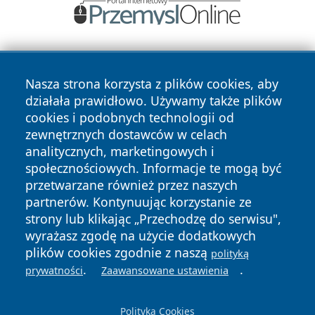
Nasza strona korzysta z plików cookies, aby
działała prawidłowo. Używamy także plików
cookies i podobnych technologii od
zewnętrznych dostawców w celach
Copyright © 2026 elblagonline.pl Wszystkie prawa
analitycznych, marketingowych i
zastrzeżone.
społecznościowych. Informacje te mogą być
przetwarzane również przez naszych
partnerów. Kontynuując korzystanie ze
Polityka
Polityka
News
Autorzy
strony lub klikając „Przechodzę do serwisu",
Prywatności
Cookies
wyrażasz zgodę na użycie dodatkowych
plików cookies zgodnie z naszą
polityką
.
.
prywatności
Zaawansowane ustawienia
Polityka Cookies