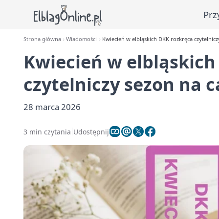
Prz
Strona główna
Wiadomości
Kwiecień w elbląskich DKK rozkręca czytelnicz
Kwiecień w elbląskich
czytelniczy sezon na c
28 marca 2026
3 min czytania
Udostępnij