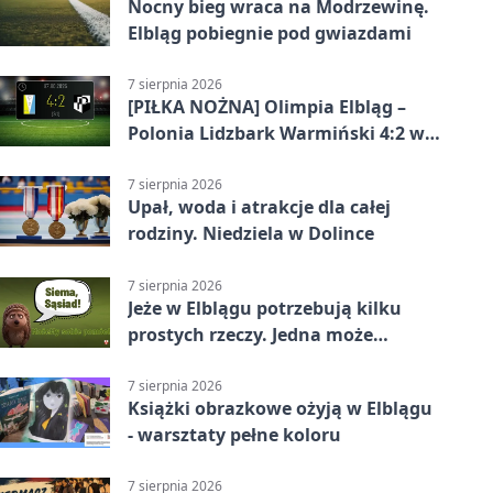
Nocny bieg wraca na Modrzewinę.
Elbląg pobiegnie pod gwiazdami
7 sierpnia 2026
[PIŁKA NOŻNA] Olimpia Elbląg –
Polonia Lidzbark Warmiński 4:2 w
Betclic 3. Lidze Grupa 1 (Grupa I)
7 sierpnia 2026
Upał, woda i atrakcje dla całej
rodziny. Niedziela w Dolince
7 sierpnia 2026
Jeże w Elblągu potrzebują kilku
prostych rzeczy. Jedna może
ratować życie
7 sierpnia 2026
Książki obrazkowe ożyją w Elblągu
- warsztaty pełne koloru
7 sierpnia 2026