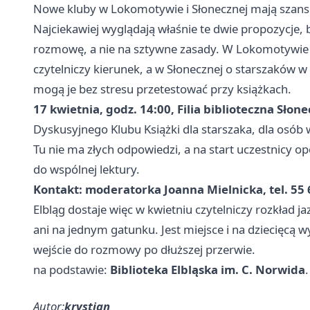
Nowe kluby w Lokomotywie i Słonecznej mają szans
Najciekawiej wyglądają właśnie te dwie propozycje, b
rozmowę, a nie na sztywne zasady. W Lokomotywie ch
czytelniczy kierunek, a w Słonecznej o starszaków w 
mogą je bez stresu przetestować przy książkach.
17 kwietnia, godz. 14:00, Filia biblioteczna Słone
Dyskusyjnego Klubu Książki dla starszaka, dla osób 
Tu nie ma złych odpowiedzi, a na start uczestnicy opo
do wspólnej lektury.
Kontakt: moderatorka Joanna Mielnicka, tel. 55 
Elbląg dostaje więc w kwietniu czytelniczy rozkład ja
ani na jednym gatunku. Jest miejsce i na dziecięcą w
wejście do rozmowy po dłuższej przerwie.
na podstawie:
Biblioteka Elbląska im. C. Norwida
.
Autor:
krystian