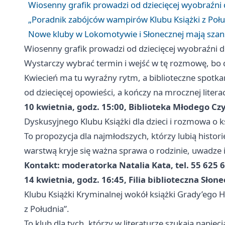
Wiosenny grafik prowadzi od dziecięcej wyobraźni
„Poradnik zabójców wampirów Klubu Książki z Połud
Nowe kluby w Lokomotywie i Słonecznej mają szan
Wiosenny grafik prowadzi od dziecięcej wyobraźni 
Wystarczy wybrać termin i wejść w tę rozmowę, b
Kwiecień ma tu wyraźny rytm, a biblioteczne spotkani
od dziecięcej opowieści, a kończy na mrocznej litera
10 kwietnia, godz. 15:00, Biblioteka Młodego Cz
Dyskusyjnego Klubu Książki dla dzieci i rozmowa o 
To propozycja dla najmłodszych, którzy lubią historie
warstwą kryje się ważna sprawa o rodzinie, uwadze 
Kontakt: moderatorka Natalia Kata, tel. 55 625 6
14 kwietnia, godz. 16:45, Filia biblioteczna Słone
Klubu Książki Kryminalnej wokół książki Grady’ego
z Południa”.
To klub dla tych, którzy w literaturze szukają napięcia,