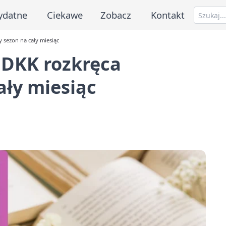
ydatne
Ciekawe
Zobacz
Kontakt
y sezon na cały miesiąc
 DKK rozkręca
ały miesiąc