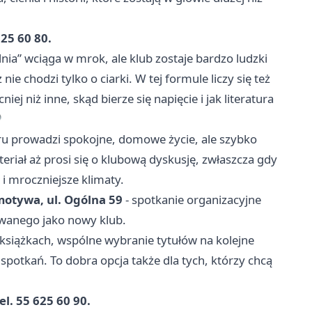
25 60 80.
ia” wciąga w mrok, ale klub zostaje bardzo ludzki
ie chodzi tylko o ciarki. W tej formule liczy się też
ej niż inne, skąd bierze się napięcie i jak literatura

zoru prowadzi spokojne, domowe życie, ale szybko
eriał aż prosi się o klubową dyskusję, zwłaszcza gdy
 i mroczniejsze klimaty.
omotywa, ul. Ogólna 59
- spotkanie organizacyjne
owanego jako nowy klub.
książkach, wspólne wybranie tytułów na kolejne
spotkań. To dobra opcja także dla tych, którzy chcą
l. 55 625 60 90.