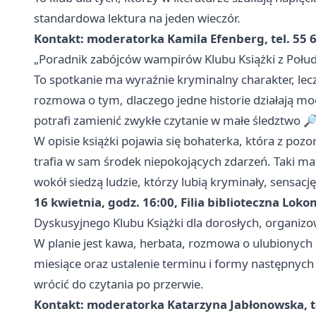
standardowa lektura na jeden wieczór.
Kontakt: moderatorka Kamila Efenberg, tel. 55 6
„Poradnik zabójców wampirów Klubu Książki z Połudn
To spotkanie ma wyraźnie kryminalny charakter, lecz n
rozmowa o tym, dlaczego jedne historie działają mocni
potrafi zamienić zwykłe czytanie w małe śledztwo 
W opisie książki pojawia się bohaterka, która z po
trafia w sam środek niepokojących zdarzeń. Taki mat
wokół siedzą ludzie, którzy lubią kryminały, sensację
16 kwietnia, godz. 16:00, Filia biblioteczna Lok
Dyskusyjnego Klubu Książki dla dorosłych, organiz
W planie jest kawa, herbata, rozmowa o ulubionych 
miesiące oraz ustalenie terminu i formy następnych 
wrócić do czytania po przerwie.
Kontakt: moderatorka Katarzyna Jabłonowska, te