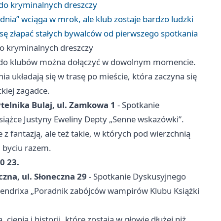
 do kryminalnych dreszczy
nia” wciąga w mrok, ale klub zostaje bardzo ludzki
sę złapać stałych bywalców od pierwszego spotkania
do kryminalnych dreszczy
o do klubów można dołączyć w dowolnym momencie.
a układają się w trasę po mieście, która zaczyna się
ckiej zagadce.
ytelnika Bulaj, ul. Zamkowa 1
- Spotkanie
książce Justyny Eweliny Depty „Senne wskazówki”.
 z fantazją, ale też takie, w których pod wierzchnią
i byciu razem.
0 23.
czna, ul. Słoneczna 29
- Spotkanie Dyskusyjnego
 Hendrixa „Poradnik zabójców wampirów Klubu Książki
 cienia i historii, które zostają w głowie dłużej niż