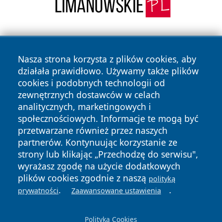
Nasza strona korzysta z plików cookies, aby
działała prawidłowo. Używamy także plików
cookies i podobnych technologii od
zewnętrznych dostawców w celach
Copyright © 2026 elblagonline.pl Wszystkie prawa
analitycznych, marketingowych i
zastrzeżone.
społecznościowych. Informacje te mogą być
przetwarzane również przez naszych
partnerów. Kontynuując korzystanie ze
Polityka
Polityka
News
Autorzy
strony lub klikając „Przechodzę do serwisu",
Prywatności
Cookies
wyrażasz zgodę na użycie dodatkowych
plików cookies zgodnie z naszą
polityką
.
.
prywatności
Zaawansowane ustawienia
Polityka Cookies