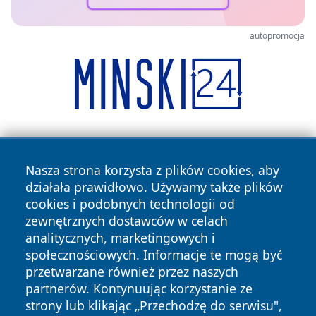
autopromocja
Nasza strona korzysta z plików cookies, aby
działała prawidłowo. Używamy także plików
cookies i podobnych technologii od
zewnętrznych dostawców w celach
Copyright © 2026 elblagonline.pl Wszystkie prawa
analitycznych, marketingowych i
zastrzeżone.
społecznościowych. Informacje te mogą być
przetwarzane również przez naszych
partnerów. Kontynuując korzystanie ze
Polityka
Polityka
News
Autorzy
strony lub klikając „Przechodzę do serwisu",
Prywatności
Cookies