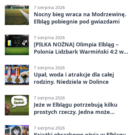
7 sierpnia 2026
Nocny bieg wraca na Modrzewinę.
Elbląg pobiegnie pod gwiazdami
7 sierpnia 2026
[PIŁKA NOŻNA] Olimpia Elbląg –
Polonia Lidzbark Warmiński 4:2 w
Betclic 3. Lidze Grupa 1 (Grupa I)
7 sierpnia 2026
Upał, woda i atrakcje dla całej
rodziny. Niedziela w Dolince
7 sierpnia 2026
Jeże w Elblągu potrzebują kilku
prostych rzeczy. Jedna może
ratować życie
7 sierpnia 2026
Książki obrazkowe ożyją w Elblągu -