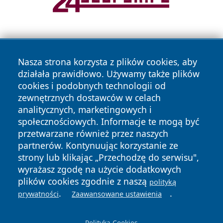
Nasza strona korzysta z plików cookies, aby
działała prawidłowo. Używamy także plików
cookies i podobnych technologii od
zewnętrznych dostawców w celach
Copyright © 2026 elblagonline.pl Wszystkie prawa
analitycznych, marketingowych i
zastrzeżone.
społecznościowych. Informacje te mogą być
przetwarzane również przez naszych
partnerów. Kontynuując korzystanie ze
Polityka
Polityka
News
Autorzy
strony lub klikając „Przechodzę do serwisu",
Prywatności
Cookies
wyrażasz zgodę na użycie dodatkowych
plików cookies zgodnie z naszą
polityką
.
.
prywatności
Zaawansowane ustawienia
Polityka Cookies