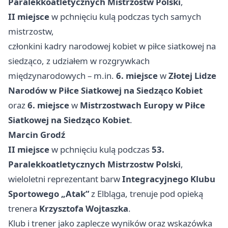
Paralekkoatletycznych Mistrzostw Polski
,
II miejsce
w pchnięciu kulą podczas tych samych
mistrzostw,
członkini kadry narodowej kobiet w piłce siatkowej na
siedząco, z udziałem w rozgrywkach
międzynarodowych – m.in.
6. miejsce
w
Złotej Lidze
Narodów w Piłce Siatkowej na Siedząco Kobiet
oraz
6. miejsce
w
Mistrzostwach Europy w Piłce
Siatkowej na Siedząco Kobiet
.
Marcin Grodź
II miejsce
w pchnięciu kulą podczas
53.
Paralekkoatletycznych Mistrzostw Polski
,
wieloletni reprezentant barw
Integracyjnego Klubu
Sportowego „Atak”
z Elbląga, trenuje pod opieką
trenera
Krzysztofa Wojtaszka
.
Klub i trener jako zaplecze wyników oraz wskazówka