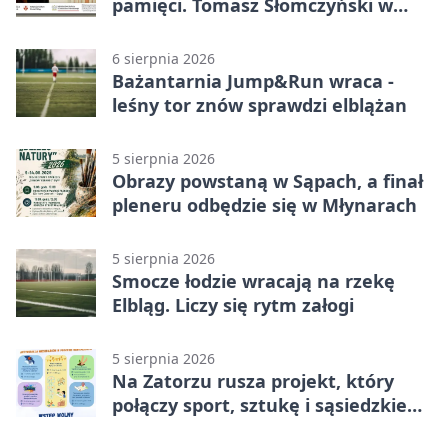
pamięci. Tomasz Słomczyński w
Elblągu
6 sierpnia 2026
Bażantarnia Jump&Run wraca -
leśny tor znów sprawdzi elblążan
5 sierpnia 2026
Obrazy powstaną w Sąpach, a finał
pleneru odbędzie się w Młynarach
5 sierpnia 2026
Smocze łodzie wracają na rzekę
Elbląg. Liczy się rytm załogi
5 sierpnia 2026
Na Zatorzu rusza projekt, który
połączy sport, sztukę i sąsiedzkie
działania