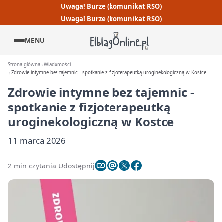
Uwaga! Burze (komunikat RSO)
Uwaga! Burze (komunikat RSO)
MENU
Strona główna
Wiadomości
Zdrowie intymne bez tajemnic - spotkanie z fizjoterapeutką uroginekologiczną w Kostce
Zdrowie intymne bez tajemnic -
spotkanie z fizjoterapeutką
uroginekologiczną w Kostce
11 marca 2026
2 min czytania
Udostępnij