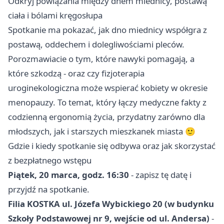
Odkryj powiązania między dnem miednicy, postawą
ciała i bólami kręgosłupa
Spotkanie ma pokazać, jak dno miednicy współgra z
postawą, oddechem i dolegliwościami pleców.
Porozmawiacie o tym, które nawyki pomagają, a
które szkodzą - oraz czy fizjoterapia
uroginekologiczna może wspierać kobiety w okresie
menopauzy. To temat, który łączy medyczne fakty z
codzienną ergonomią życia, przydatny zarówno dla
młodszych, jak i starszych mieszkanek miasta 🙂
Gdzie i kiedy spotkanie się odbywa oraz jak skorzystać
z bezpłatnego wstępu
Piątek, 20 marca, godz. 16:30
- zapisz tę datę i
przyjdź na spotkanie.
Filia KOSTKA ul. Józefa Wybickiego 20 (w budynku
Szkoły Podstawowej nr 9, wejście od ul. Andersa)
-