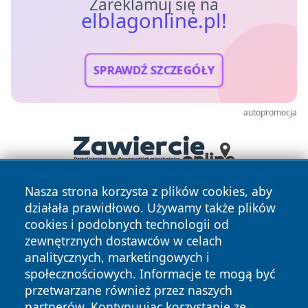
Zareklamuj się na
elblagonline.pl!
SPRAWDŹ SZCZEGÓŁY
autopromocja
Nasza strona korzysta z plików cookies, aby
działała prawidłowo. Używamy także plików
cookies i podobnych technologii od
zewnętrznych dostawców w celach
analitycznych, marketingowych i
społecznościowych. Informacje te mogą być
Copyright © 2026 elblagonline.pl Wszystkie prawa
przetwarzane również przez naszych
zastrzeżone.
partnerów. Kontynuując korzystanie ze