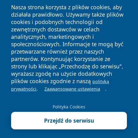
Nasza strona korzysta z plików cookies, aby
działała prawidłowo. Używamy także plików
cookies i podobnych technologii od
zewnętrznych dostawców w celach
analitycznych, marketingowych i
społecznościowych. Informacje te mogą być
Copyright © 2026 elblagonline.pl Wszystkie prawa
przetwarzane również przez naszych
zastrzeżone.
partnerów. Kontynuując korzystanie ze
strony lub klikając „Przechodzę do serwisu",
Polityka
Polityka
wyrażasz zgodę na użycie dodatkowych
News
Autorzy
Prywatności
Cookies
plików cookies zgodnie z naszą
polityką
.
.
prywatności
Zaawansowane ustawienia
Polityka Cookies
Przejdź do serwisu