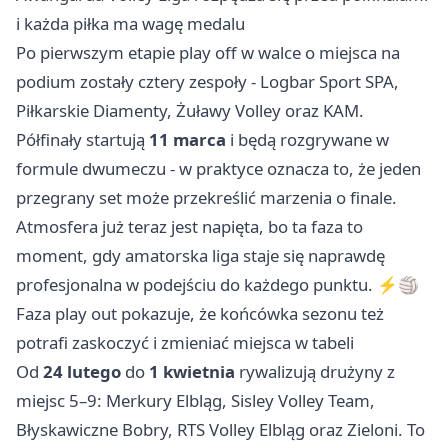
i każda piłka ma wagę medalu
Po pierwszym etapie play off w walce o miejsca na
podium zostały cztery zespoły - Logbar Sport SPA,
Piłkarskie Diamenty, Żuławy Volley oraz KAM.
Półfinały startują
11 marca
i będą rozgrywane w
formule dwumeczu - w praktyce oznacza to, że jeden
przegrany set może przekreślić marzenia o finale.
Atmosfera już teraz jest napięta, bo ta faza to
moment, gdy amatorska liga staje się naprawdę
profesjonalna w podejściu do każdego punktu. ⚡️🏐
Faza play out pokazuje, że końcówka sezonu też
potrafi zaskoczyć i zmieniać miejsca w tabeli
Od
24 lutego
do
1 kwietnia
rywalizują drużyny z
miejsc 5–9: Merkury Elbląg, Sisley Volley Team,
Błyskawiczne Bobry, RTS Volley Elbląg oraz Zieloni. To