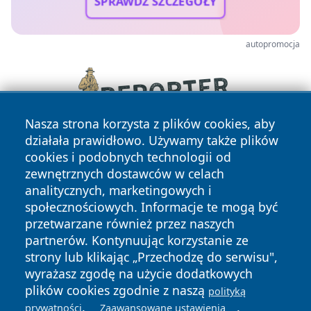
SPRAWDŹ SZCZEGÓŁY
autopromocja
Nasza strona korzysta z plików cookies, aby
działała prawidłowo. Używamy także plików
cookies i podobnych technologii od
zewnętrznych dostawców w celach
analitycznych, marketingowych i
społecznościowych. Informacje te mogą być
przetwarzane również przez naszych
Copyright © 2026 elblagonline.pl Wszystkie prawa
partnerów. Kontynuując korzystanie ze
zastrzeżone.
strony lub klikając „Przechodzę do serwisu",
wyrażasz zgodę na użycie dodatkowych
plików cookies zgodnie z naszą
polityką
Polityka
Polityka
.
.
News
Autorzy
prywatności
Zaawansowane ustawienia