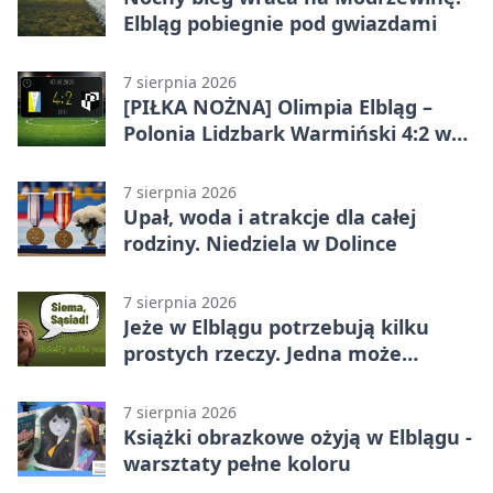
Elbląg pobiegnie pod gwiazdami
7 sierpnia 2026
[PIŁKA NOŻNA] Olimpia Elbląg –
Polonia Lidzbark Warmiński 4:2 w
Betclic 3. Lidze Grupa 1 (Grupa I)
7 sierpnia 2026
Upał, woda i atrakcje dla całej
rodziny. Niedziela w Dolince
7 sierpnia 2026
Jeże w Elblągu potrzebują kilku
prostych rzeczy. Jedna może
ratować życie
7 sierpnia 2026
Książki obrazkowe ożyją w Elblągu -
warsztaty pełne koloru