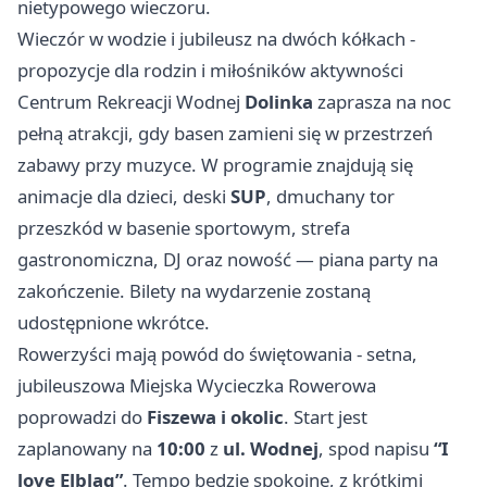
nietypowego wieczoru.
Wieczór w wodzie i jubileusz na dwóch kółkach -
propozycje dla rodzin i miłośników aktywności
Centrum Rekreacji Wodnej
Dolinka
zaprasza na noc
pełną atrakcji, gdy basen zamieni się w przestrzeń
zabawy przy muzyce. W programie znajdują się
animacje dla dzieci, deski
SUP
, dmuchany tor
przeszkód w basenie sportowym, strefa
gastronomiczna, DJ oraz nowość — piana party na
zakończenie. Bilety na wydarzenie zostaną
udostępnione wkrótce.
Rowerzyści mają powód do świętowania - setna,
jubileuszowa Miejska Wycieczka Rowerowa
poprowadzi do
Fiszewa i okolic
. Start jest
zaplanowany na
10:00
z
ul. Wodnej
, spod napisu
“I
love Elbląg”
. Tempo będzie spokojne, z krótkimi