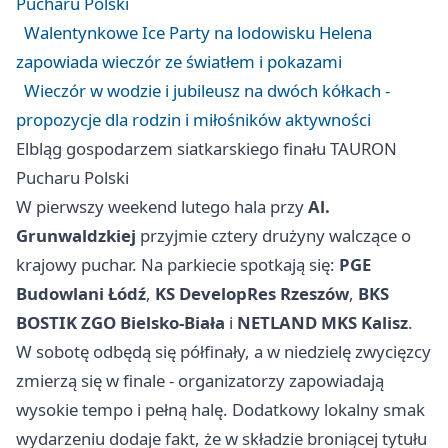
Pucharu Polski
Walentynkowe Ice Party na lodowisku Helena
zapowiada wieczór ze światłem i pokazami
Wieczór w wodzie i jubileusz na dwóch kółkach -
propozycje dla rodzin i miłośników aktywności
Elbląg gospodarzem siatkarskiego finału TAURON
Pucharu Polski
W pierwszy weekend lutego hala przy
Al.
Grunwaldzkiej
przyjmie cztery drużyny walczące o
krajowy puchar. Na parkiecie spotkają się:
PGE
Budowlani Łódź
,
KS DevelopRes Rzeszów
,
BKS
BOSTIK ZGO Bielsko-Biała
i
NETLAND MKS Kalisz
.
W sobotę odbędą się półfinały, a w niedzielę zwycięzcy
zmierzą się w finale - organizatorzy zapowiadają
wysokie tempo i pełną halę. Dodatkowy lokalny smak
wydarzeniu dodaje fakt, że w składzie broniącej tytułu