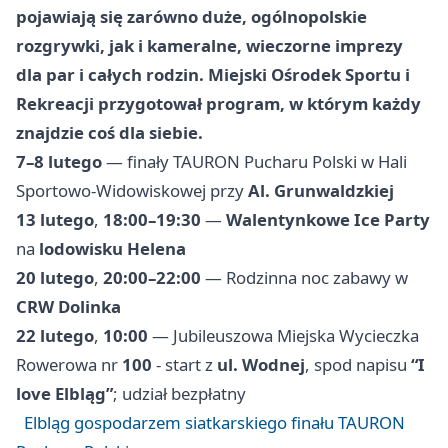
pojawiają się zarówno duże, ogólnopolskie
rozgrywki, jak i kameralne, wieczorne imprezy
dla par i całych rodzin. Miejski Ośrodek Sportu i
Rekreacji przygotował program, w którym każdy
znajdzie coś dla siebie.
7–8 lutego
— finały TAURON Pucharu Polski w Hali
Sportowo-Widowiskowej przy
Al. Grunwaldzkiej
13 lutego
,
18:00–19:30
—
Walentynkowe Ice Party
na
lodowisku Helena
20 lutego
,
20:00–22:00
— Rodzinna noc zabawy w
CRW Dolinka
22 lutego
,
10:00
— Jubileuszowa Miejska Wycieczka
Rowerowa nr
100
- start z
ul. Wodnej
, spod napisu
“I
love Elbląg”
; udział bezpłatny
Elbląg gospodarzem siatkarskiego finału TAURON