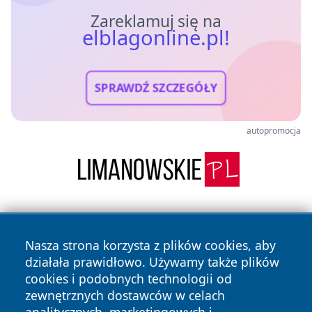
Zareklamuj się na
elblagonline.pl!
SPRAWDŹ SZCZEGÓŁY
autopromocja
Nasza strona korzysta z plików cookies, aby
działała prawidłowo. Używamy także plików
cookies i podobnych technologii od
zewnętrznych dostawców w celach
Copyright © 2026 elblagonline.pl Wszystkie prawa