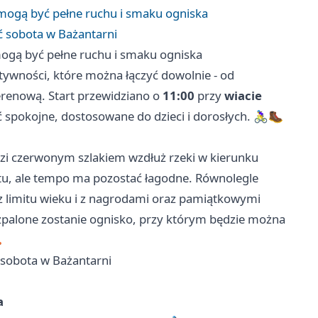
mogą być pełne ruchu i smaku ogniska
ać sobota w Bażantarni
ogą być pełne ruchu i smaku ogniska
tywności, które można łączyć dowolnie - od
erenową. Start przewidziano o
11:00
przy
wiacie
spokojne, dostosowane do dzieci i dorosłych. 🚴‍♀️🥾
dzi czerwonym szlakiem wzdłuż rzeki w kierunku
tu, ale tempo ma pozostać łagodne. Równolegle
ez limitu wieku i z nagrodami oraz pamiątkowymi
ozpalone zostanie ognisko, przy którym będzie można

ć sobota w Bażantarni
a