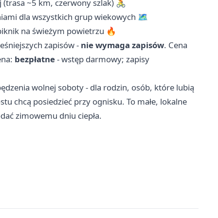
j (trasa ~5 km, czerwony szlak) 🚴
niami dla wszystkich grup wiekowych 🗺️
 piknik na świeżym powietrzu 🔥
eśniejszych zapisów -
nie wymaga zapisów
. Cena
ena:
bezpłatne
- wstęp darmowy; zapisy
dzenia wolnej soboty - dla rodzin, osób, które lubią
ostu chcą posiedzieć przy ognisku. To małe, lokalne
dodać zimowemu dniu ciepła.