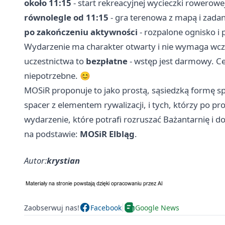
około 11:15
- start rekreacyjnej wycieczki rowerowe
równolegle od 11:15
- gra terenowa z mapą i zada
po zakończeniu aktywności
- rozpalone ognisko i
Wydarzenie ma charakter otwarty i nie wymaga wcz
uczestnictwa to
bezpłatne
- wstęp jest darmowy. C
niepotrzebne. 😊
MOSiR proponuje to jako prostą, sąsiedzką formę spę
spacer z elementem rywalizacji, i tych, którzy po pr
wydarzenie, które potrafi rozruszać Bażantarnię i 
na podstawie:
MOSiR Elbląg
.
Autor:
krystian
Zaobserwuj nas!
Facebook
Google News