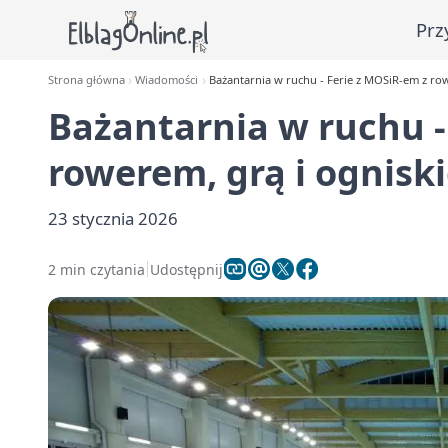
Prz
Strona główna
Wiadomości
Bażantarnia w ruchu - Ferie z MOSiR-em z ro
Bażantarnia w ruchu -
rowerem, grą i ognisk
23 stycznia 2026
2 min czytania
Udostępnij