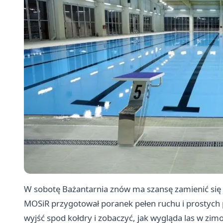
W sobotę Bażantarnia znów ma szansę zamienić się w
MOSiR przygotował poranek pełen ruchu i prostych p
wyjść spod kołdry i zobaczyć, jak wygląda las w zim