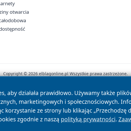
karnety
dziny otwarcia
a całodobowa
i dostępność
Copyright © 2026 elblagonline.pl Wszystkie prawa zastrzeżone.
es, aby działała prawidłowo. Używamy także plik
News
Autorzy
Polityka Prywatności
Polityka Cookie
cznych, marketingowych i społecznościowych. Inf
 korzystanie ze strony lub klikając „Przechodzę 
ookies zgodnie z naszą
polityką prywatności
.
Zaaw