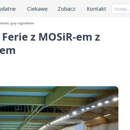
ydatne
Ciekawe
Zobacz
Kontakt
werem, grą i ogniskiem
 Ferie z MOSiR-em z
iem