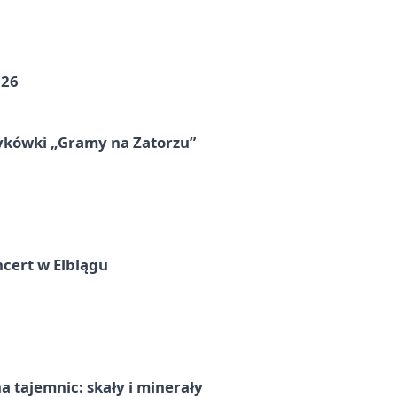
026
ykówki „Gramy na Zatorzu”
cert w Elblągu
 tajemnic: skały i minerały