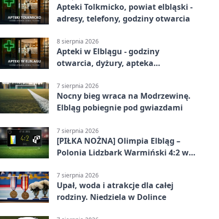
Apteki Tolkmicko, powiat elbląski -
adresy, telefony, godziny otwarcia
8 sierpnia 2026
Apteki w Elblągu - godziny
otwarcia, dyżury, apteka
całodobowa
7 sierpnia 2026
Nocny bieg wraca na Modrzewinę.
Elbląg pobiegnie pod gwiazdami
7 sierpnia 2026
[PIŁKA NOŻNA] Olimpia Elbląg –
Polonia Lidzbark Warmiński 4:2 w
Betclic 3. Lidze Grupa 1 (Grupa I)
7 sierpnia 2026
Upał, woda i atrakcje dla całej
rodziny. Niedziela w Dolince