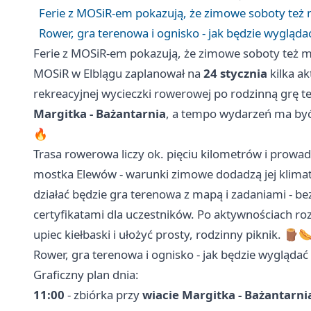
Ferie z MOSiR-em pokazują, że zimowe soboty też 
Rower, gra terenowa i ognisko - jak będzie wygląd
Ferie z MOSiR-em pokazują, że zimowe soboty też m
MOSiR w Elblągu zaplanował na
24 stycznia
kilka ak
rekreacyjnej wycieczki rowerowej po rodzinną grę t
Margitka - Bażantarnia
, a tempo wydarzeń ma być 
🔥
Trasa rowerowa liczy ok. pięciu kilometrów i prowa
mostka Elewów - warunki zimowe dodadzą jej klima
działać będzie gra terenowa z mapą i zadaniami - b
certyfikatami dla uczestników. Po aktywnościach r
upiec kiełbaski i ułożyć prosty, rodzinny piknik. 🪵
Rower, gra terenowa i ognisko - jak będzie wygląda
Graficzny plan dnia:
11:00
- zbiórka przy
wiacie Margitka - Bażantarni