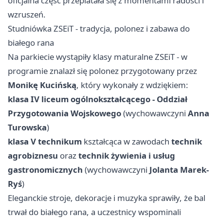
oficjalna część przeplatała się z momentami radości i
wzruszeń.
Studniówka ZSEiT - tradycja, polonez i zabawa do
białego rana
Na parkiecie wystąpiły klasy maturalne ZSEiT - w
programie znalazł się polonez przygotowany przez
Monikę Kucińską
, który wykonały z wdziękiem:
klasa IV liceum ogólnokształcącego - Oddział
Przygotowania Wojskowego
(wychowawczyni
Anna
Turowska
)
klasa V technikum
kształcąca w zawodach
technik
agrobiznesu
oraz
technik żywienia i usług
gastronomicznych
(wychowawczyni
Jolanta Marek-
Ryś
)
Eleganckie stroje, dekoracje i muzyka sprawiły, że bal
trwał do białego rana, a uczestnicy wspominali