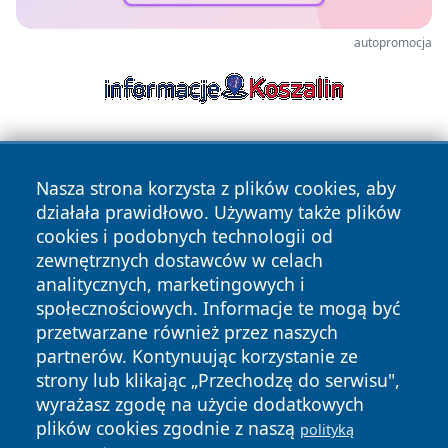
autopromocja
Nasza strona korzysta z plików cookies, aby
działała prawidłowo. Używamy także plików
cookies i podobnych technologii od
zewnętrznych dostawców w celach
Copyright © 2026 elblagonline.pl Wszystkie prawa
analitycznych, marketingowych i
zastrzeżone.
społecznościowych. Informacje te mogą być
przetwarzane również przez naszych
partnerów. Kontynuując korzystanie ze
Polityka
Polityka
News
Autorzy
strony lub klikając „Przechodzę do serwisu",
Prywatności
Cookies
wyrażasz zgodę na użycie dodatkowych
plików cookies zgodnie z naszą
polityką