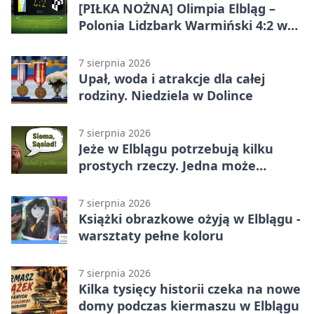
[PIŁKA NOŻNA] Olimpia Elbląg –
Polonia Lidzbark Warmiński 4:2 w
Betclic 3. Lidze Grupa 1 (Grupa I)
7 sierpnia 2026
Upał, woda i atrakcje dla całej
rodziny. Niedziela w Dolince
7 sierpnia 2026
Jeże w Elblągu potrzebują kilku
prostych rzeczy. Jedna może
ratować życie
7 sierpnia 2026
Książki obrazkowe ożyją w Elblągu -
warsztaty pełne koloru
7 sierpnia 2026
Kilka tysięcy historii czeka na nowe
domy podczas kiermaszu w Elblągu