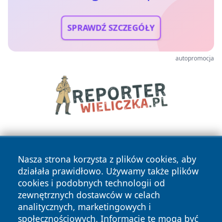
SPRAWDŹ SZCZEGÓŁY
autopromocja
Nasza strona korzysta z plików cookies, aby
działała prawidłowo. Używamy także plików
cookies i podobnych technologii od
zewnętrznych dostawców w celach
Copyright © 2026 elblagonline.pl Wszystkie prawa
analitycznych, marketingowych i
zastrzeżone.
społecznościowych. Informacje te mogą być