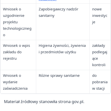
płciową
Wniosek o
Zapobiegawczy nadzór
nowe
uzgodnienie
sanitarny
inwestyc
projektu
je
technologiczneg
o
Wniosek o wpis
Higiena żywności, żywienia
zakłady
zakładu do
i przedmiotów użytku
podlegaj
rejestru
ące
kontroli
Wniosek o
Różne sprawy sanitarne
do
wydanie
pobrania
zaświadczenia
w stacji
Materiał źródłowy stanowiła strona gov.pl.