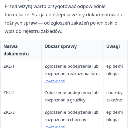
Przed wizytą warto przygotować odpowiednie
formularze. Stacja udostępnia wzory dokumentów do
różnych spraw — od zgłoszeń zakażeń po wnioski o
wpis do rejestru zakładów.
Nazwa
Obszar sprawy
Uwagi
dokumentu
ZKL-1
Zgłoszenie podejrzenia lub
epidemi
rozpoznania zakażenia lub
ologia
choroby zakaźnej
Pokaż więcej
ZKL-2
Zgłoszenie podejrzenia lub
choroby
rozpoznania gruźlicy
zakaźne
ZKL-3
Zgłoszenie podejrzenia lub
epidemi
rozpoznania choroby
ologia
przenoszonej drogą
Pokaż więcej