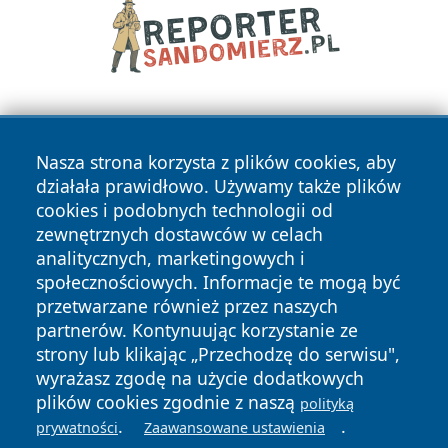
Nasza strona korzysta z plików cookies, aby
działała prawidłowo. Używamy także plików
cookies i podobnych technologii od
zewnętrznych dostawców w celach
Copyright © 2026 elblagonline.pl Wszystkie prawa
analitycznych, marketingowych i
zastrzeżone.
społecznościowych. Informacje te mogą być
przetwarzane również przez naszych
partnerów. Kontynuując korzystanie ze
Polityka
Polityka
News
Autorzy
strony lub klikając „Przechodzę do serwisu",
Prywatności
Cookies
wyrażasz zgodę na użycie dodatkowych
plików cookies zgodnie z naszą
polityką
.
.
prywatności
Zaawansowane ustawienia