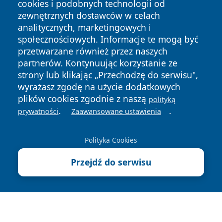
cookies i podobnych technologii od
zewnętrznych dostawców w celach
analitycznych, marketingowych i
społecznościowych. Informacje te mogą być
przetwarzane również przez naszych
Copyright © 2026 elblagonline.pl Wszystkie prawa
partnerów. Kontynuując korzystanie ze
zastrzeżone.
strony lub klikając „Przechodzę do serwisu",
wyrażasz zgodę na użycie dodatkowych
plików cookies zgodnie z naszą
polityką
Polityka
Polityka
.
.
News
Autorzy
prywatności
Zaawansowane ustawienia
Prywatności
Cookies
Polityka Cookies
Przejdź do serwisu