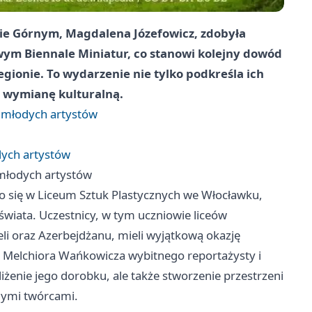
ie Górnym, Magdalena Józefowicz, zdobyła
ym Biennale Miniatur, co stanowi kolejny dowód
gionie. To wydarzenie nie tylko podkreśla ich
 wymianę kulturalną.
a młodych artystów
dych artystów
 młodych artystów
ło się w Liceum Sztuk Plastycznych we Włocławku,
wiata. Uczestnicy, w tym uczniowie liceów
eli oraz Azerbejdżanu, mieli wyjątkową okazję
 Melchiora Wańkowicza wybitnego reportażysty i
iżenie jego dorobku, ale także stworzenie przestrzeni
dymi twórcami.