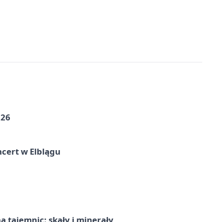
026
cert w Elblągu
 tajemnic: skały i minerały