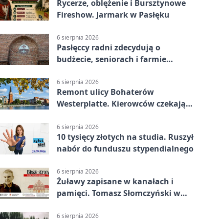
Rycerze, oblężenie i Bursztynowe
Fireshow. Jarmark w Pasłęku
6 sierpnia 2026
Pasłęccy radni zdecydują o
budżecie, seniorach i farmie
fotowoltaicznej
6 sierpnia 2026
Remont ulicy Bohaterów
Westerplatte. Kierowców czekają
utrudnienia
6 sierpnia 2026
10 tysięcy złotych na studia. Ruszył
nabór do funduszu stypendialnego
6 sierpnia 2026
Żuławy zapisane w kanałach i
pamięci. Tomasz Słomczyński w
Elblągu
6 sierpnia 2026