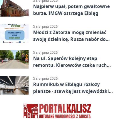
5 sierpnia 2026
Najpierw upał, potem gwałtowne
burze. IMGW ostrzega Elbląg
5 sierpnia 2026
Młodzi z Zatorza mogą zmieniać
swoją dzielnicę. Rusza nabór do
akademii
5 sierpnia 2026
Na ul. Saperów kolejny etap
remontu. Kierowców czeka ruch
wahadłowy
5 sierpnia 2026
Rummikub w Elblągu rozłoży
plansze - stawką jest wojewódzki
awans