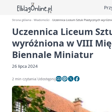
Prz
Strona główna
Wiadomości
Uczennica Liceum Sztuk Plastycznych wyróżn
Uczennica Liceum Szt
wyróżniona w VIII M
Biennale Miniatur
26 lipca 2024
2 min czytania
Udostępnij