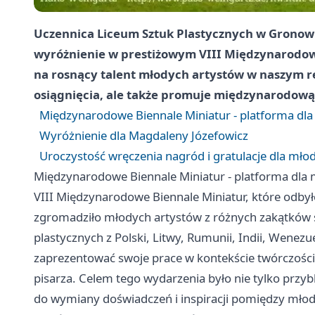
Uczennica Liceum Sztuk Plastycznych w Gronow
wyróżnienie w prestiżowym VIII Międzynarodow
na rosnący talent młodych artystów w naszym re
osiągnięcia, ale także promuje międzynarodową
Międzynarodowe Biennale Miniatur - platforma dl
Wyróżnienie dla Magdaleny Józefowicz
Uroczystość wręczenia nagród i gratulacje dla mło
Międzynarodowe Biennale Miniatur - platforma dla
VIII Międzynarodowe Biennale Miniatur, które odby
zgromadziło młodych artystów z różnych zakątków ś
plastycznych z Polski, Litwy, Rumunii, Indii, Wenezu
zaprezentować swoje prace w kontekście twórczości
pisarza. Celem tego wydarzenia było nie tylko przybl
do wymiany doświadczeń i inspiracji pomiędzy mło