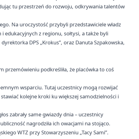
jdując tu przestrzeń do rozwoju, odkrywania talentów
iego. Na uroczystość przybyli przedstawiciele władz
dukacyjnych z regionu, sołtysi, a także byli
a dyrektorka DPS „Krokus”, oraz Danuta Szpakowska,
m przemówieniu podkreśliła, że placówka to coś
ajemnym wsparciu. Tutaj uczestnicy mogą rozwijać
stawiać kolejne kroki ku większej samodzielności i
 głos zabrały same gwiazdy dnia – uczestnicy
 Publiczność nagrodziła ich owacjami na stojąco.
skiego WTZ przy Stowarzyszeniu „Tacy Sami”.