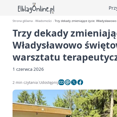
Prz
Strona główna
Wiadomości
Trzy dekady zmieniające życie. Władysławowo
Trzy dekady zmieniając
Władysławowo świętow
warsztatu terapeutyc
1 czerwca 2026
2 min czytania
Udostępnij