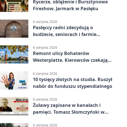
Rycerze, oblężenie i Bursztynowe
Fireshow. Jarmark w Pasłęku
6 sierpnia 2026
Pasłęccy radni zdecydują o
budżecie, seniorach i farmie
fotowoltaicznej
6 sierpnia 2026
Remont ulicy Bohaterów
Westerplatte. Kierowców czekają
utrudnienia
6 sierpnia 2026
10 tysięcy złotych na studia. Ruszył
nabór do funduszu stypendialnego
6 sierpnia 2026
Żuławy zapisane w kanałach i
pamięci. Tomasz Słomczyński w
Elblągu
6 sierpnia 2026