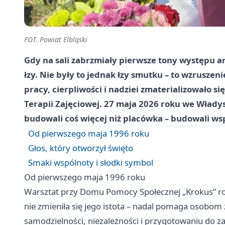
FOT. Powiat Elbląski
Gdy na sali zabrzmiały pierwsze tony występu ar
łzy. Nie były to jednak łzy smutku – to wzruszeni
pracy, cierpliwości i nadziei zmaterializowało 
Terapii Zajęciowej. 27 maja 2026 roku we Władys
budowali coś więcej niż placówka – budowali ws
Od pierwszego maja 1996 roku
Głos, który otworzył święto
Smaki wspólnoty i słodki symbol
Od pierwszego maja 1996 roku
Warsztat przy Domu Pomocy Społecznej „Krokus” rozp
nie zmieniła się jego istota – nadal pomaga osobo
samodzielności, niezależności i przygotowaniu do zat