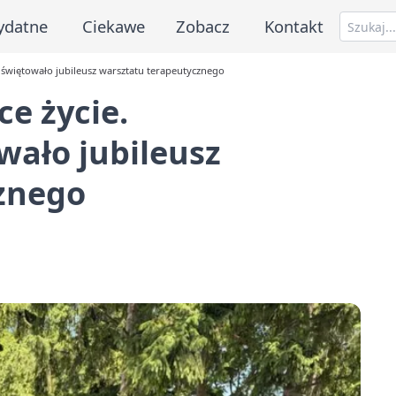
ydatne
Ciekawe
Zobacz
Kontakt
 świętowało jubileusz warsztatu terapeutycznego
e życie.
ało jubileusz
znego