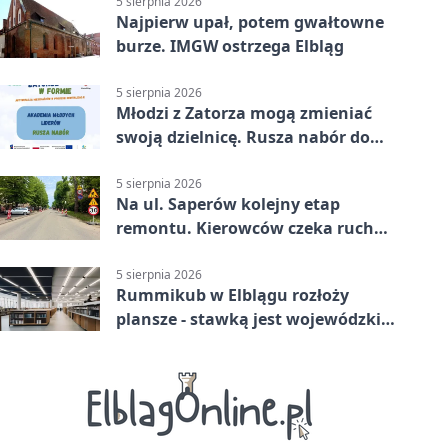
5 sierpnia 2026
Najpierw upał, potem gwałtowne
burze. IMGW ostrzega Elbląg
5 sierpnia 2026
Młodzi z Zatorza mogą zmieniać
swoją dzielnicę. Rusza nabór do
akademii
5 sierpnia 2026
Na ul. Saperów kolejny etap
remontu. Kierowców czeka ruch
wahadłowy
5 sierpnia 2026
Rummikub w Elblągu rozłoży
plansze - stawką jest wojewódzki
awans