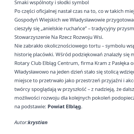
Smaki wspólnoty i słodki symbol
Po części oficjalnej nastał czas na to, co w takich mi
Gospodyń Wiejskich we Władysławowie przygotował
cieszyły się „anielskie ruchańce” – tradycyjny przys
Stowarzyszenie Na Rzecz Rozwoju Wsi.
Nie zabrakło okolicznościowego tortu – symbolu wspól
historię placówki. Wśród podziękowań znalazły się 
Rotary Club Elbląg Centrum, firma Kram z Pasłęka o
Władysławowo na jeden dzień stało się stolicą wdzięcz
miejsce to przetrwało jako przestrzeń przyjaźni i ak
twórcy spoglądają w przyszłość – z nadzieją, że dal
możliwości rozwoju dla kolejnych pokoleń podopiec
na podstawie:
Powiat Elbląg
.
Autor:
krystian