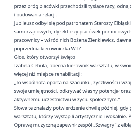
przez próg placówki przechodzili tysiące razy, odna
i budowania relacji.
Jubileusz odbył się pod patronatem Starosty Elbląsk
samorządowych, dyrektorzy placówek pomocowych i e
pracownicy – wśród nich Bożena Zienkiewicz, dawn
poprzednia kierowniczka WTZ.
Głos, który otworzył święto
Izabela Cebula, obecna kierownik warsztatu, w swoi
więcej niż miejsce rehabilitacji:
„To wspólnota oparta na szacunku, życzliwości i wz
swoje umiejętności, odkrywać własny potencjał oraz 
aktywnemu uczestnictwu w życiu społecznym.”
Słowa te znalazły potwierdzenie chwilę później, gdy
warsztatu, którzy wystąpili artystycznie i wokalnie.
Oprawę muzyczną zapewnił zespół „Szwagry” z elblą