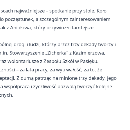
ejscach najważniejsze – spotkanie przy stole. Koło
o poczęstunek, a szczególnym zainteresowaniem
mak z Aniołowa, który przywiozło tamtejsze
nej drogi i ludzi, którzy przez trzy dekady tworzyli
m.in. Stowarzyszenie „Zicherka” z Kazimierzowa,
raz wolontariusze z Zespołu Szkół w Pasłęku.
ności – za lata pracy, za wytrwałość, za to, że
ceptacji. Z dumą patrząc na minione trzy dekady, jego
sza współpraca i życzliwość pozwolą tworzyć kolejne
znych.