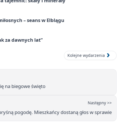
 tajemnic: skały i minerały
iłosnych – seans w Elblągu
k za dawnych lat”
Kolejne wydarzenia
się na biegowe święto
Następny >>
kapryśną pogodę. Mieszkańcy dostaną głos w sprawie