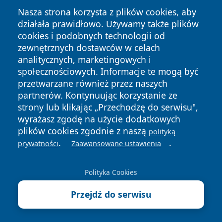
Nasza strona korzysta z plików cookies, aby
działała prawidłowo. Używamy także plików
cookies i podobnych technologii od
zewnętrznych dostawców w celach
Copyright © 2026 elblagonline.pl Wszystkie prawa
analitycznych, marketingowych i
zastrzeżone.
społecznościowych. Informacje te mogą być
przetwarzane również przez naszych
partnerów. Kontynuując korzystanie ze
Polityka
Polityka
News
Autorzy
strony lub klikając „Przechodzę do serwisu",
Prywatności
Cookies
wyrażasz zgodę na użycie dodatkowych
plików cookies zgodnie z naszą
polityką
.
.
prywatności
Zaawansowane ustawienia
Polityka Cookies
Przejdź do serwisu