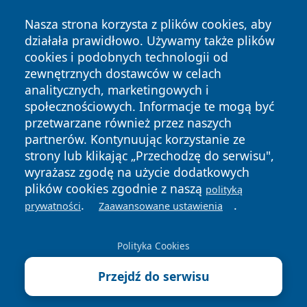
Nasza strona korzysta z plików cookies, aby
działała prawidłowo. Używamy także plików
cookies i podobnych technologii od
zewnętrznych dostawców w celach
Copyright © 2026 elblagonline.pl Wszystkie prawa
analitycznych, marketingowych i
zastrzeżone.
społecznościowych. Informacje te mogą być
przetwarzane również przez naszych
partnerów. Kontynuując korzystanie ze
Polityka
Polityka
News
Autorzy
strony lub klikając „Przechodzę do serwisu",
Prywatności
Cookies
wyrażasz zgodę na użycie dodatkowych
plików cookies zgodnie z naszą
polityką
.
.
prywatności
Zaawansowane ustawienia
Polityka Cookies
Przejdź do serwisu