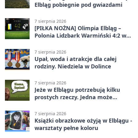
Elbląg pobiegnie pod gwiazdami
7 sierpnia 2026
[PIŁKA NOŻNA] Olimpia Elbląg –
Polonia Lidzbark Warmiński 4:2 w
Betclic 3. Lidze Grupa 1 (Grupa I)
7 sierpnia 2026
Upał, woda i atrakcje dla całej
rodziny. Niedziela w Dolince
7 sierpnia 2026
Jeże w Elblągu potrzebują kilku
prostych rzeczy. Jedna może
ratować życie
7 sierpnia 2026
Książki obrazkowe ożyją w Elblągu -
warsztaty pełne koloru