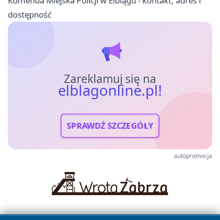
Komenda Miejska Policji w Elblągu - kontakt, adres i
dostępność
Zareklamuj się na
elblagonline.pl!
SPRAWDŹ SZCZEGÓŁY
autopromocja