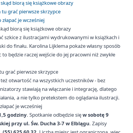
, skąd biorą się książkowe obrazy
a tu grać pierwsze skrzypce
 złapać je wcześniej
 skąd biorą się książkowe obrazy
 szkice z ilustracjami wydrukowanymi w książkach i
ski do finału. Karolina Lijklema pokaże własny sposób
 to będzie raczej wejście do jej pracowni niż zwykłe
tu grać pierwsze skrzypce
 też otwartość na wszystkich uczestników - bez
zatorzy stawiają na włączanie i integrację, dlatego
łania, a nie tylko pretekstem do oglądania ilustracji.
złapać je wcześniej
1,5 godziny
. Spotkanie odbędzie się
w sobotę 9
skiej przy ul. Św. Ducha 3-7 w Elblągu
. Zapisy
. (55) 625 60 32
. Liczba miejsc jest ograniczona, więc