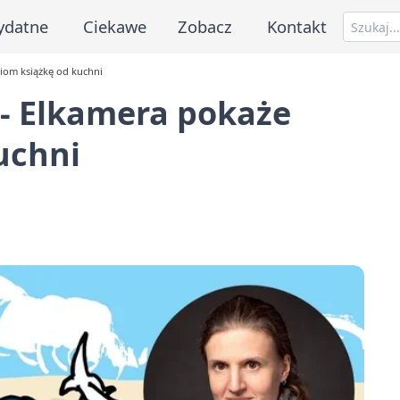
ydatne
Ciekawe
Zobacz
Kontakt
eciom książkę od kuchni
a - Elkamera pokaże
uchni