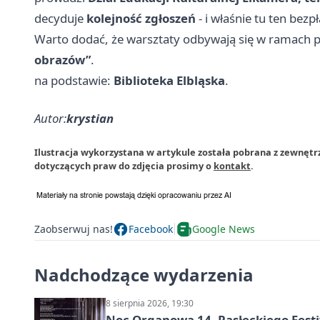
decyduje
kolejność zgłoszeń
- i właśnie tu ten bez
Warto dodać, że warsztaty odbywają się w ramach 
obrazów”
.
na podstawie:
Biblioteka Elbląska
.
Autor:
krystian
Ilustracja wykorzystana w artykule została pobrana z zewnętrz
dotyczących praw do zdjęcia prosimy o
kontakt
.
Zaobserwuj nas!
Facebook
Google News
Nadchodzące wydarzenia
8 sierpnia 2026, 19:30
Noc Organowa 14. Pasłęckiego Fes