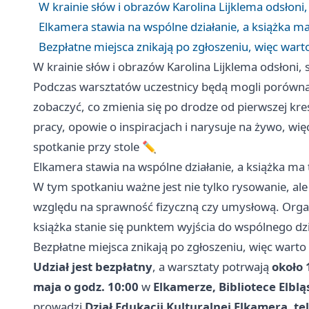
W krainie słów i obrazów Karolina Lijklema odsłoni
Elkamera stawia na wspólne działanie, a książka m
Bezpłatne miejsca znikają po zgłoszeniu, więc warto
W krainie słów i obrazów Karolina Lijklema odsłoni,
Podczas warsztatów uczestnicy będą mogli porównać
zobaczyć, co zmienia się po drodze od pierwszej kre
pracy, opowie o inspiracjach i narysuje na żywo, więc
spotkanie przy stole ✏️
Elkamera stawia na wspólne działanie, a książka ma 
W tym spotkaniu ważne jest nie tylko rysowanie, ale
względu na sprawność fizyczną czy umysłową. Organi
książka stanie się punktem wyjścia do wspólnego dzia
Bezpłatne miejsca znikają po zgłoszeniu, więc warto 
Udział jest bezpłatny
, a warsztaty potrwają
około 
maja o godz. 10:00
w
Elkamerze, Bibliotece Elblą
prowadzi
Dział Edukacji Kulturalnej Elkamera, tel