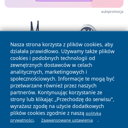
autopromocja
Nasza strona korzysta z plików cookies, aby
działała prawidłowo. Używamy także plików
cookies i podobnych technologii od
zewnętrznych dostawców w celach
analitycznych, marketingowych i
społecznościowych. Informacje te mogą być
przetwarzane również przez naszych
partnerów. Kontynuując korzystanie ze
Copyright © 2026 elblagonline.pl Wszystkie prawa
zastrzeżone.
strony lub klikając „Przechodzę do serwisu",
wyrażasz zgodę na użycie dodatkowych
plików cookies zgodnie z naszą
polityką
Polityka
Polityka
.
.
prywatności
Zaawansowane ustawienia
News
Autorzy
Prywatności
Cookies