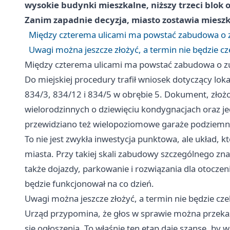
wysokie budynki mieszkalne, niższy trzeci blok
Zanim zapadnie decyzja, miasto zostawia miesz
Między czterema ulicami ma powstać zabudowa o z
Uwagi można jeszcze złożyć, a termin nie będzie cz
Między czterema ulicami ma powstać zabudowa o zu
Do miejskiej procedury trafił wniosek dotyczący loka
834/3, 834/12 i 834/5 w obrębie 5. Dokument, zło
wielorodzinnych o dziewięciu kondygnacjach oraz 
przewidziano też wielopoziomowe garaże podziemne 
To nie jest zwykła inwestycja punktowa, ale układ,
miasta. Przy takiej skali zabudowy szczególnego zna
także dojazdy, parkowanie i rozwiązania dla otocze
będzie funkcjonował na co dzień.
Uwagi można jeszcze złożyć, a termin nie będzie cze
Urząd przypomina, że głos w sprawie można przekaz
się ogłoszenia. To właśnie ten etap daje szansę, by