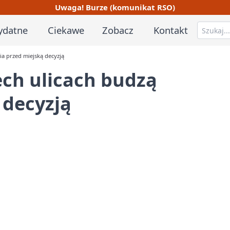
Uwaga! Burze (komunikat RSO)
ydatne
Ciekawe
Zobacz
Kontakt
ia przed miejską decyzją
ech ulicach budzą
 decyzją