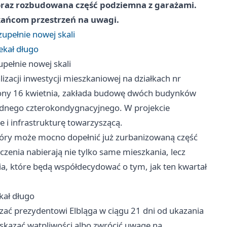
 oraz rozbudowana część podziemna z garażami.
kańcom przestrzeń na uwagi.
upełnie nowej skali
ekał długo
pełnie nowej skali
lizacji inwestycji mieszkaniowej na działkach nr
żony 16 kwietnia, zakłada budowę dwóch budynków
jednego czterokondygnacyjnego. W projekcie
i infrastrukturę towarzyszącą.
 który może mocno dopełnić już zurbanizowaną część
czenia nabierają nie tylko same mieszkania, lecz
nia, które będą współdecydować o tym, jak ten kwartał
kał długo
ać prezydentowi Elbląga w ciągu 21 dni od ukazania
 wskazać wątpliwości albo zwrócić uwagę na