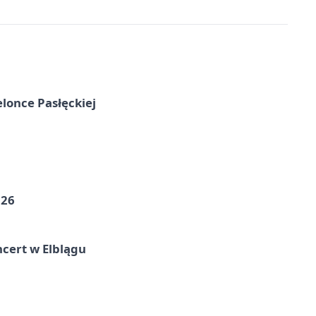
elonce Pasłęckiej
026
cert w Elblągu