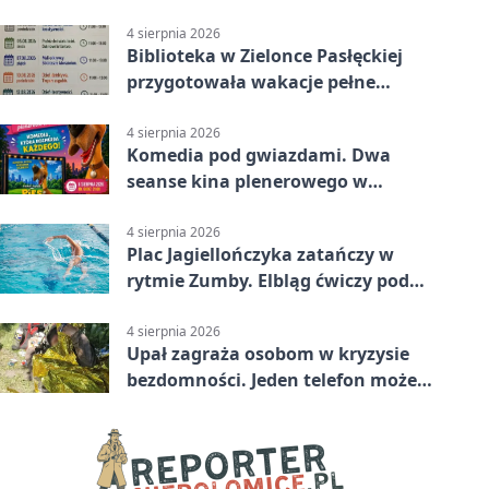
4 sierpnia 2026
Biblioteka w Zielonce Pasłęckiej
przygotowała wakacje pełne
zagadek i slime’ów
4 sierpnia 2026
Komedia pod gwiazdami. Dwa
seanse kina plenerowego w
Pasłęku
4 sierpnia 2026
Plac Jagiellończyka zatańczy w
rytmie Zumby. Elbląg ćwiczy pod
chmurką
4 sierpnia 2026
Upał zagraża osobom w kryzysie
bezdomności. Jeden telefon może
pomóc