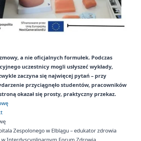
ozmowy, a nie oficjalnych formułek. Podczas
yjnego uczestnicy mogli usłyszeć wykłady,
zwykle zaczyna się najwięcej pytań – przy
Wydarzenie przyciągnęło studentów, pracowników
troną okazał się prosty, praktyczny przekaz.
mowę
kt
owę
tala Zespolonego w Elblągu – edukator zdrowia
iał w Interdyscyplinarnym Forum Zdrowia