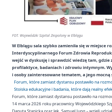
FOT. Wojewódzki Szpital Zespolony w Elblągu
W Elblągu sala szybko zamieniła się w miejsce r
Interdyscyplinarnego Forum Zdrowia Reprodukc
wejść w dyskusję i sprawdzić wiedzę tam, gdzie 
profilaktyce, badaniach i zdrowiu intymnym. 
i osoby zainteresowane tematem, a jego mocną s
Forum, które zamiast dystansu postawiło na roz
Stoiska edukacyjne i badania, które dają realny efe
Forum, które zamiast dystansu postawiło na rozm
14 marca 2026 roku pracownicy Wojewódzkiego Szpi
Danuta Stanicka oraz lek. Samuel Jung – wzięli udz