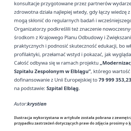
konsultacje przygotowane przez partnerów wydarzeni
zdrowotna działa najlepiej wtedy, gdy łączy wiedzę
mogą skłonić do regularnych badań i wcześniejszeg
Organizatorzy podkreślili też znaczenie nowoczesn
środkom z Krajowego Planu Odbudowy i Zwiększania
praktycznych i podnosić skuteczność edukacji, bo wła
profilaktyki, przełamać wstyd i pokazać, jak wyglą
Całość odbywa się w ramach projektu
„Modernizacj
Szpitalu Zespolonym w Elblągu”
, którego wartość
dofinansowanie z Unii Europejskiej to
79 999 353,23
na podstawie:
Szpital Elbląg
.
Autor:
krystian
Ilustracja wykorzystana w artykule została pobrana z zewnętr
przypadku zastrzeżeń dotyczących praw do zdjęcia prosimy o
k