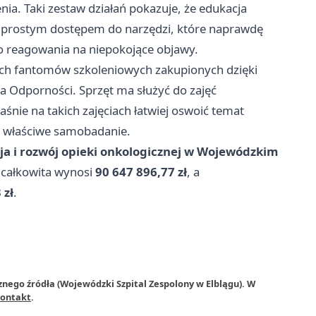
a. Taki zestaw działań pokazuje, że edukacja
 z prostym dostępem do narzędzi, które naprawdę
o reagowania na niepokojące objawy.
ych fantomów szkoleniowych zakupionych dzięki
 Odporności. Sprzęt ma służyć do zajęć
śnie na takich zajęciach łatwiej oswoić temat
da właściwe samobadanie.
a i rozwój opieki onkologicznej w Wojewódzkim
 całkowita wynosi
90 647 896,77 zł
, a
 zł
.
znego źródła (Wojewódzki Szpital Zespolony w Elblągu). W
ontakt
.