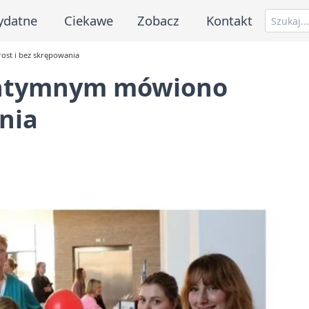
ydatne
Ciekawe
Zobacz
Kontakt
st i bez skrępowania
 intymnym mówiono
nia