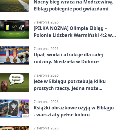
Nocny bieg wraca na Modrzewinę.
Elbląg pobiegnie pod gwiazdami
7 sierpnia 2026
[PIŁKA NOŻNA] Olimpia Elbląg –
Polonia Lidzbark Warmiński 4:2 w
Betclic 3. Lidze Grupa 1 (Grupa I)
7 sierpnia 2026
Upał, woda i atrakcje dla całej
rodziny. Niedziela w Dolince
7 sierpnia 2026
Jeże w Elblągu potrzebują kilku
prostych rzeczy. Jedna może
ratować życie
7 sierpnia 2026
Książki obrazkowe ożyją w Elblągu
- warsztaty pełne koloru
7 sierpnia 2026