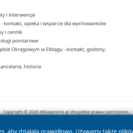
ty i interwencje
 kontakt, opieka i wsparcie dla wychowanków
sy i cennik
 usługi pomiarowe
dzie Okręgowym w Elblągu - kontakt, godziny,
kancelaria, historia
Copyright © 2026 elblagonline.pl Wszystkie prawa zastrzeżone.
es, aby działała prawidłowo. Używamy także plik
News
Autorzy
Polityka Prywatności
Polityka Cookie