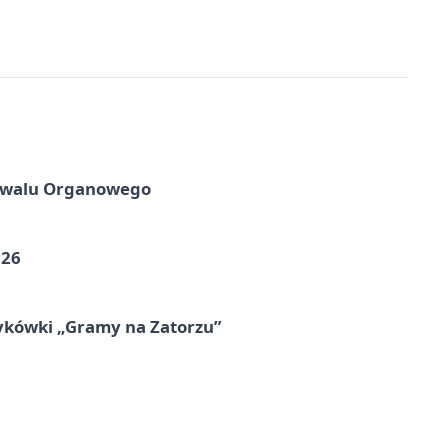
tiwalu Organowego
026
ykówki „Gramy na Zatorzu”