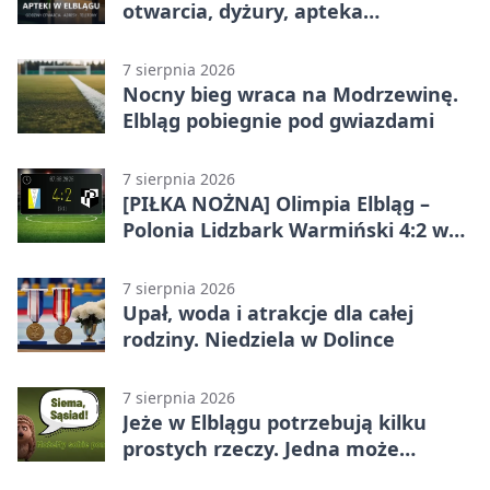
otwarcia, dyżury, apteka
całodobowa
7 sierpnia 2026
Nocny bieg wraca na Modrzewinę.
Elbląg pobiegnie pod gwiazdami
7 sierpnia 2026
[PIŁKA NOŻNA] Olimpia Elbląg –
Polonia Lidzbark Warmiński 4:2 w
Betclic 3. Lidze Grupa 1 (Grupa I)
7 sierpnia 2026
Upał, woda i atrakcje dla całej
rodziny. Niedziela w Dolince
7 sierpnia 2026
Jeże w Elblągu potrzebują kilku
prostych rzeczy. Jedna może
ratować życie