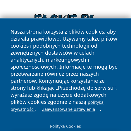
Nasza strona korzysta z plików cookies, aby
działała prawidłowo. Używamy także plików
cookies i podobnych technologii od
zewnętrznych dostawców w celach
analitycznych, marketingowych i
społecznościowych. Informacje te mogą być
przetwarzane również przez naszych
Copyright © 2026 elblagonline.pl Wszystkie prawa
partnerów. Kontynuując korzystanie ze
zastrzeżone.
strony lub klikając „Przechodzę do serwisu",
wyrażasz zgodę na użycie dodatkowych
plików cookies zgodnie z naszą
polityką
Polityka
Polityka
.
.
News
Autorzy
prywatności
Zaawansowane ustawienia
Prywatności
Cookies
Polityka Cookies