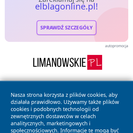
elblagonline.pl!
SPRAWDŹ SZCZEGÓŁY
autopromocja
Nasza strona korzysta z plików cookies, aby
działała prawidłowo. Używamy także plików
cookies i podobnych technologii od
zewnętrznych dostawców w celach
Copyright © 2026 elblagonline.pl Wszystkie prawa
analitycznych, marketingowych i
zastrzeżone.
społecznościowych. Informacje te mogą być