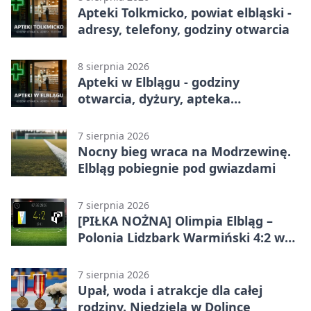
Apteki Tolkmicko, powiat elbląski -
adresy, telefony, godziny otwarcia
8 sierpnia 2026
Apteki w Elblągu - godziny
otwarcia, dyżury, apteka
całodobowa
7 sierpnia 2026
Nocny bieg wraca na Modrzewinę.
Elbląg pobiegnie pod gwiazdami
7 sierpnia 2026
[PIŁKA NOŻNA] Olimpia Elbląg –
Polonia Lidzbark Warmiński 4:2 w
Betclic 3. Lidze Grupa 1 (Grupa I)
7 sierpnia 2026
Upał, woda i atrakcje dla całej
rodziny. Niedziela w Dolince