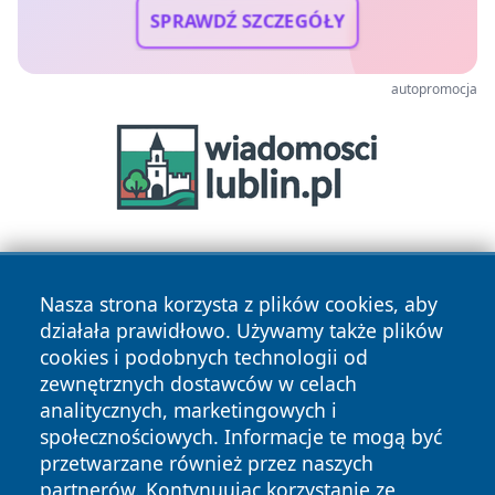
SPRAWDŹ SZCZEGÓŁY
autopromocja
Nasza strona korzysta z plików cookies, aby
działała prawidłowo. Używamy także plików
cookies i podobnych technologii od
zewnętrznych dostawców w celach
Copyright © 2026 elblagonline.pl Wszystkie prawa
analitycznych, marketingowych i
zastrzeżone.
społecznościowych. Informacje te mogą być
przetwarzane również przez naszych
partnerów. Kontynuując korzystanie ze
Polityka
Polityka