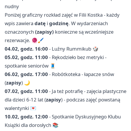
nudny
Poniżej graficzny rozkład zajęć w Filii Kostka - każdy
wpis zawiera
datę
i
godzinę
. W wydarzeniach
oznaczonych
(zapisy)
konieczne są wcześniejsze
rezerwacje. 🧶🖌️
04.02, godz. 16:00
- Luźny Rummikub 🎲
05.02, godz. 11:00
- Rękodzieło bez metryki -
spotkanie seniorów 🧵
06.02, godz. 17:00
- Robótkoteka - łapacze snów
(
zapisy
) 🌙
07.02, godz. 11:00
- Ja też potrafię - zajęcia plastyczne
dla dzieci 6-12 lat (
zapisy
) - podczas zajęć powstaną
walentynki 💌
10.02, godz. 12:00
- Spotkanie Dyskusyjnego Klubu
Książki dla dorosłych 📚