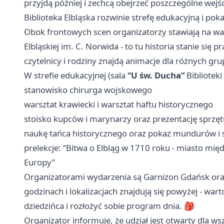
przyjdą później i zechcą obejrzeć poszczególne wejś
Biblioteka Elbląska rozwinie strefę edukacyjną i pok
Obok frontowych scen organizatorzy stawiają na war
Elbląskiej im. C. Norwida - to tu historia stanie się p
czytelnicy i rodziny znajdą animacje dla różnych gr
W strefie edukacyjnej (sala
“U św. Ducha”
Biblioteki
stanowisko chirurga wojskowego
warsztat krawiecki i warsztat haftu historycznego
stoisko kupców i marynarzy oraz prezentację sprzęt
naukę tańca historycznego oraz pokaz mundurów i s
prelekcje: “Bitwa o Elbląg w 1710 roku - miasto mię
Europy”
Organizatorami wydarzenia są Garnizon Gdańsk oraz 
godzinach i lokalizacjach znajdują się powyżej - war
dziedzińca i rozłożyć sobie program dnia. 🎒
Organizator informuje, że udział jest otwarty dla ws