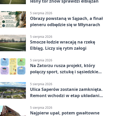
leśny tor znów sprawdzi elblążan
5 sierpnia 2026
Obrazy powstaną w Sąpach, a finał
pleneru odbędzie się w Młynarach
5 sierpnia 2026
Smocze łodzie wracają na rzekę
Elbląg. Liczy się rytm załogi
5 sierpnia 2026
Na Zatorzu rusza projekt, który
połączy sport, sztukę i sąsiedzkie
działania
5 sierpnia 2026
Ulica Saperów zostanie zamknięta.
Remont wchodzi w etap układania
asfaltu
5 sierpnia 2026
Najpierw upał, potem gwałtowne