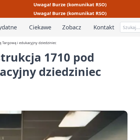
Uwaga! Burze (komunikat RSO)
Uwaga! Burze (komunikat RSO)
ydatne
Ciekawe
Zobacz
Kontakt
ą Targową i edukacyjny dziedziniec
strukcja 1710 pod
acyjny dziedziniec