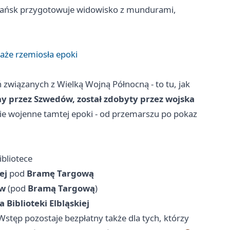
ańsk
przygotowuje widowisko z mundurami,
każe rzemiosła epoki
związanych z Wielką Wojną Północną - to tu, jak
ny przez Szwedów, został zdobyty przez wojska
cie wojenne tamtej epoki - od przemarszu po pokaz
ibliotece
ej
pod
Bramę Targową
ów
(pod
Bramą Targową
)
 Biblioteki Elbląskiej
 Wstęp pozostaje bezpłatny także dla tych, którzy