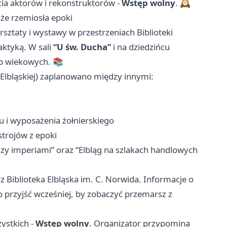
cia aktorów i rekonstruktorów -
Wstęp wolny
. 🕰️
aże rzemiosła epoki
sztaty i wystawy w przestrzeniach Biblioteki
raktyką. W sali
“U św. Ducha”
i na dziedzińcu
up wiekowych. 📚
 Elbląskiej) zaplanowano między innymi:
u i wyposażenia żołnierskiego
trojów z epoki
dzy imperiami” oraz “Elbląg na szlakach handlowych
Biblioteka Elbląska im. C. Norwida. Informacje o
to przyjść wcześniej, by zobaczyć przemarsz z
zystkich -
Wstęp wolny
. Organizator przypomina