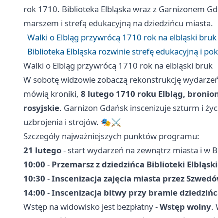
rok 1710. Biblioteka Elbląska wraz z Garnizonem
Gd
marszem i strefą edukacyjną na dziedzińcu miasta.
Walki o Elbląg przywrócą 1710 rok na elbląski bruk
Biblioteka Elbląska rozwinie strefę edukacyjną i po
Walki o Elbląg przywrócą 1710 rok na elbląski bruk
W sobotę widzowie zobaczą rekonstrukcję wydarzeń 
mówią kroniki,
8 lutego 1710 roku Elbląg, bronio
rosyjskie
. Garnizon Gdańsk inscenizuje szturm i ży
uzbrojenia i strojów. 🎭⚔️
Szczegóły najważniejszych punktów programu:
21 lutego
- start wydarzeń na zewnątrz miasta i w B
10:00
-
Przemarsz z dziedzińca Biblioteki Elbląski
10:30
-
Inscenizacja zajęcia miasta przez Szwed
14:00
-
Inscenizacja bitwy przy bramie dziedzińca
Wstęp na widowisko jest bezpłatny -
Wstęp wolny
.