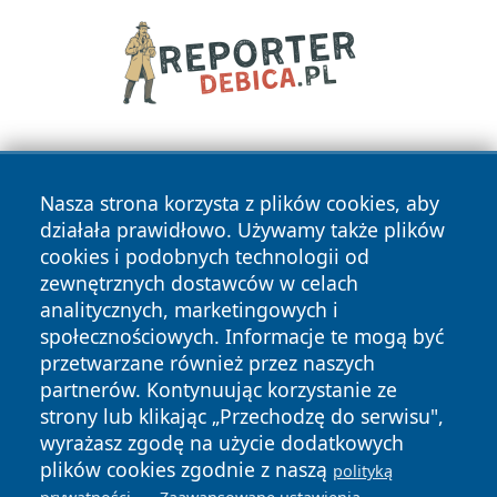
Nasza strona korzysta z plików cookies, aby
działała prawidłowo. Używamy także plików
cookies i podobnych technologii od
zewnętrznych dostawców w celach
Copyright © 2026 elblagonline.pl Wszystkie prawa
analitycznych, marketingowych i
zastrzeżone.
społecznościowych. Informacje te mogą być
przetwarzane również przez naszych
partnerów. Kontynuując korzystanie ze
Polityka
Polityka
News
Autorzy
strony lub klikając „Przechodzę do serwisu",
Prywatności
Cookies
wyrażasz zgodę na użycie dodatkowych
plików cookies zgodnie z naszą
polityką
.
.