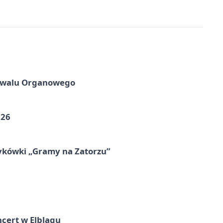
tiwalu Organowego
026
ykówki „Gramy na Zatorzu”
cert w Elblągu