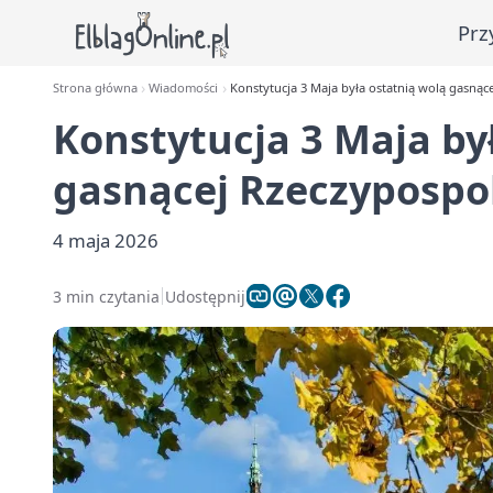
Prz
Strona główna
Wiadomości
Konstytucja 3 Maja była ostatnią wolą gasnące
Konstytucja 3 Maja by
gasnącej Rzeczypospol
4 maja 2026
3 min czytania
Udostępnij