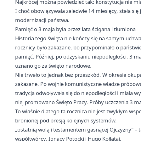
Najkrócej można powiedzieć tak: konstytucja nie m
I choć obowiązywała zaledwie 14 miesięcy, stała się
modernizacji państwa.
Pamięć o 3 maja była przez lata ścigana i tłumiona
Historia tego święta nie kończy się na samym uchw
rocznicy było zakazane, bo przypominało o państwie,
pamięć. Później, po odzyskaniu niepodległości, 3 ma
uznano go za święto narodowe.
Nie trwało to jednak bez przeszkód. W okresie okupa
zakazane. Po wojnie komunistyczne władze próbował
tradycja odwoływała się do niepodległości i miała w
niej promowano Święto Pracy. Próby uczczenia 3 maj
To właśnie dlatego ta rocznica nie jest zwykłym ws
bronionej pod presją kolejnych systemów.
„ostatnią wolą i testamentem gasnącej Ojczyzny” – ta
współtwórcy, Ignacy Potocki i Hugo Kołłątaj.