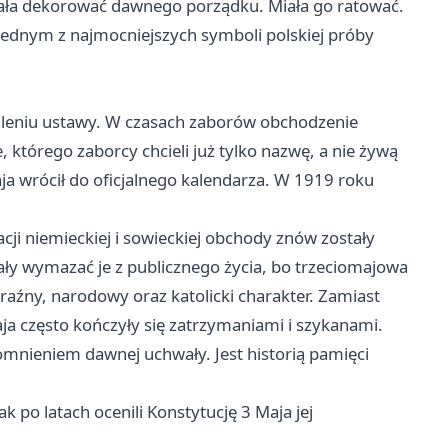
iała dekorować dawnego porządku. Miała go ratować.
 jednym z najmocniejszych symboli polskiej próby
aleniu ustawy. W czasach zaborów obchodzenie
 którego zaborcy chcieli już tylko nazwę, a nie żywą
ja wrócił do oficjalnego kalendarza. W 1919 roku
cji niemieckiej i sowieckiej obchody znów zostały
y wymazać je z publicznego życia, bo trzeciomajowa
yraźny, narodowy oraz katolicki charakter. Zamiast
a często kończyły się zatrzymaniami i szykanami.
pomnieniem dawnej uchwały. Jest historią pamięci
k po latach ocenili Konstytucję 3 Maja jej