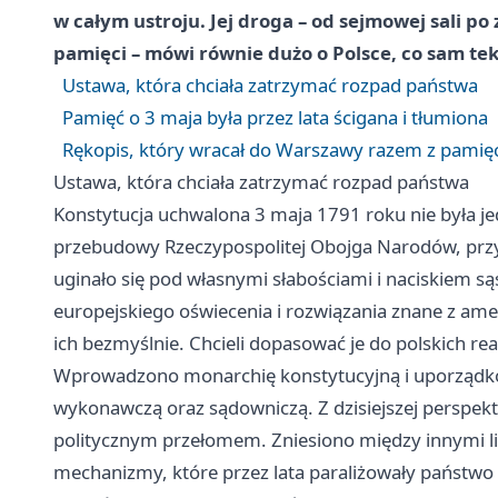
w całym ustroju. Jej droga – od sejmowej sali po 
pamięci – mówi równie dużo o Polsce, co sam tek
Ustawa, która chciała zatrzymać rozpad państwa
Pamięć o 3 maja była przez lata ścigana i tłumiona
Rękopis, który wracał do Warszawy razem z pamię
Ustawa, która chciała zatrzymać rozpad państwa
Konstytucja uchwalona 3 maja 1791 roku nie była j
przebudowy Rzeczypospolitej Obojga Narodów, prz
uginało się pod własnymi słabościami i naciskiem s
europejskiego oświecenia i rozwiązania znane z amer
ich bezmyślnie. Chcieli dopasować je do polskich rea
Wprowadzono monarchię konstytucyjną i uporządk
wykonawczą oraz sądowniczą. Z dzisiejszej perspek
politycznym przełomem. Zniesiono między innymi lib
mechanizmy, które przez lata paraliżowały państwo i