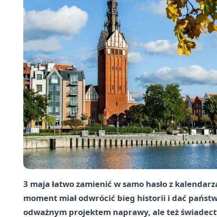
3 maja łatwo zamienić w samo hasło z kalendarza
moment miał odwrócić bieg historii i dać państ
odważnym projektem naprawy, ale też świadectwe