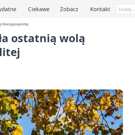
ydatne
Ciekawe
Zobacz
Kontakt
j Rzeczypospolitej
ła ostatnią wolą
itej