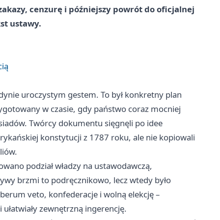
zakazy, cenzurę i późniejszy powrót do oficjalnej
st ustawy.
cią
edynie uroczystym gestem. To był konkretny plan
ygotowany w czasie, gdy państwo coraz mocniej
ąsiadów. Twórcy dokumentu sięgnęli po idee
ykańskiej konstytucji z 1787 roku, ale nie kopiowali
liów.
owano podział władzy na ustawodawczą,
tywy brzmi to podręcznikowo, lecz wtedy było
erum veto, konfederacje i wolną elekcję –
 ułatwiały zewnętrzną ingerencję.