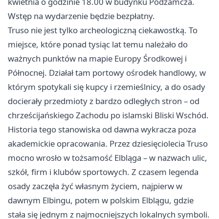
kwietnia o godzinie 18.00 w budynku Podzamcza.
Wstęp na wydarzenie będzie bezpłatny.
Truso nie jest tylko archeologiczną ciekawostką. To
miejsce, które ponad tysiąc lat temu należało do
ważnych punktów na mapie Europy Środkowej i
Północnej. Działał tam portowy ośrodek handlowy, w
którym spotykali się kupcy i rzemieślnicy, a do osady
docierały przedmioty z bardzo odległych stron – od
chrześcijańskiego Zachodu po islamski Bliski Wschód.
Historia tego stanowiska od dawna wykracza poza
akademickie opracowania. Przez dziesięciolecia Truso
mocno wrosło w tożsamość Elbląga – w nazwach ulic,
szkół, firm i klubów sportowych. Z czasem legenda
osady zaczęła żyć własnym życiem, najpierw w
dawnym Elbingu, potem w polskim Elblągu, gdzie
stała się jednym z najmocniejszych lokalnych symboli.