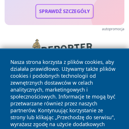
SPRAWDŹ SZCZEGÓŁY
autopromocja
Nasza strona korzysta z plików cookies, aby
działała prawidłowo. Używamy także plików
cookies i podobnych technologii od
zewnętrznych dostawców w celach
analitycznych, marketingowych i
społecznościowych. Informacje te mogą być
przetwarzane również przez naszych
Copyright © 2026 elblagonline.pl Wszystkie prawa
partnerów. Kontynuując korzystanie ze
zastrzeżone.
strony lub klikając „Przechodzę do serwisu",
wyrażasz zgodę na użycie dodatkowych