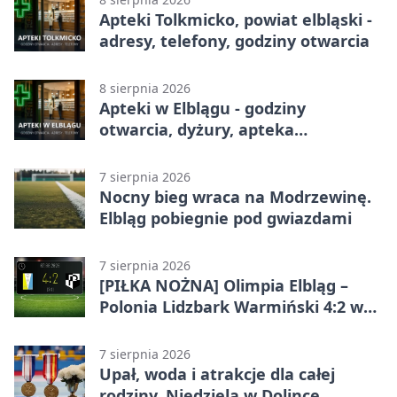
Apteki Tolkmicko, powiat elbląski -
adresy, telefony, godziny otwarcia
8 sierpnia 2026
Apteki w Elblągu - godziny
otwarcia, dyżury, apteka
całodobowa
7 sierpnia 2026
Nocny bieg wraca na Modrzewinę.
Elbląg pobiegnie pod gwiazdami
7 sierpnia 2026
[PIŁKA NOŻNA] Olimpia Elbląg –
Polonia Lidzbark Warmiński 4:2 w
Betclic 3. Lidze Grupa 1 (Grupa I)
7 sierpnia 2026
Upał, woda i atrakcje dla całej
rodziny. Niedziela w Dolince