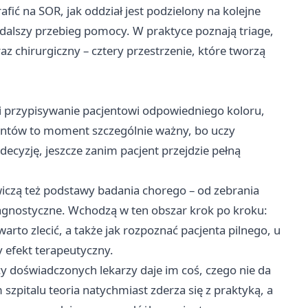
afić na SOR, jak oddział jest podzielony na kolejne
y dalszy przebieg pomocy. W praktyce poznają triage,
z chirurgiczny – cztery przestrzenie, które tworzą
li przypisywanie pacjentowi odpowiedniego koloru,
dentów to moment szczególnie ważny, bo uczy
decyzję, jeszcze zanim pacjent przejdzie pełną
iczą też podstawy badania chorego – od zebrania
agnostyczne. Wchodzą w ten obszar krok po kroku:
arto zlecić, a także jak rozpoznać pacjenta pilnego, u
y efekt terapeutyczny.
y doświadczonych lekarzy daje im coś, czego nie da
 szpitalu teoria natychmiast zderza się z praktyką, a