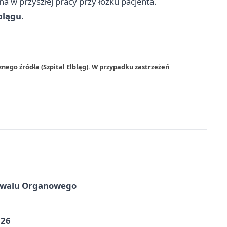
na w przyszłej pracy przy łóżku pacjenta.
blągu
.
nego źródła (Szpital Elbląg). W przypadku zastrzeżeń
tiwalu Organowego
026