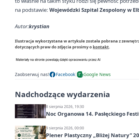
to właśnie na takim styku rodzi się pewność potrzeb
na podstawie:
Wojewódzki Szpital Zespolony w El
Autor:
krystian
Ilustracja wykorzystana w artykule została pobrana z zewnętrz
dotyczących praw do zdjęcia prosimy o
kontakt
.
Zaobserwuj nas!
Facebook
Google News
Nadchodzące wydarzenia
8 sierpnia 2026, 19:30
Noc Organowa 14. Pasłęckiego Fes
9 sierpnia 2026, 00:00
Plener Plastyczny „Bliżej Natury” 2